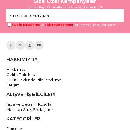
Size Özel Kampanyalar
Hemen Kayıt Ol Fırsatlardan Önce Sen Haberdar Ol!
Gönder
Üyelik koşullarını
ve
kişisel verilerimin
korunmasını kabul ediyorum.
HAKKIMIZDA
Hakkımızda
Gizlilik Politikası
KVKK Hakkında Bilgilendirme
İletişim
ALIŞVERİŞ BİLGİLERİ
İade ve Değişim Koşulları
Mesafeli Satış Sözleşmesi
KATEGORİLER
Elbiseler