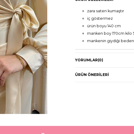
zara saten kumaştır
iç göstermez
ürün boyu 140 cm
manken boy 170cm kilo
mankenin giydiği beden
YORUMLAR
(0)
ÜRÜN ÖNERILERI