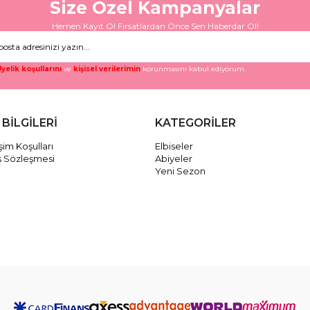
Size Özel Kampanyalar
Hemen Kayıt Ol Fırsatlardan Önce Sen Haberdar Ol!
Gö
yelik koşullarını
ve
kişisel verilerimin
korunmasını kabul ediyorum.
 BİLGİLERİ
KATEGORİLER
im Koşulları
Elbiseler
ş Sözleşmesi
Abiyeler
Yeni Sezon