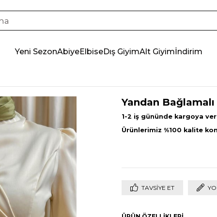
Yeni Sezon
Abiye
Elbise
Dış Giyim
Alt Giyim
İndirim
Yandan Bağlamalı
1-2 iş gününde kargoya veri
Ürünlerimiz %100 kalite k
TAVSIYE ET
YO
ÜRÜN ÖZELLIKLERI